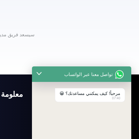
سيسعد فريق مديري
تواصل معنا عبر الواتساب
الكتالوج
معلومة
مرحباً! كيف يمكنني مساعدتك؟ 😀
07:40
الرئيسية
منتجات
الحلول