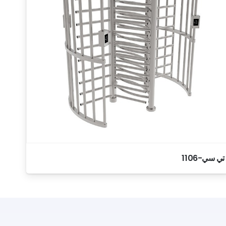
تي سي-1106