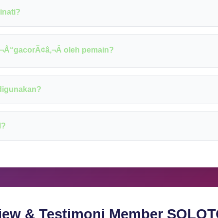
nati?
stabil, serta pengalaman bermain yang terasa dinamis membua
¬Å“gacorÃ¢â‚¬Â oleh pemain?
komunitas pemain untuk menggambarkan pengalaman bermain yan
stem dan keberuntungan masing-masing pengguna.
 digunakan?
esponsif dan optimal, sehingga akses permainan bisa berjalan 
l?
rtifikat yang diaudit oleh pihak ketiga independen secara be
iew & Testimoni Member SOLO