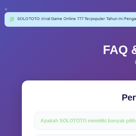
<
SOLOTOTO :Viral Game Online 777 Terpopuler Tahun Ini Pen
FAQ 
Pe
Apakah SOLOTOTO memiliki banyak pili
SOLOTOTO dikenal menyediakan variasi perm