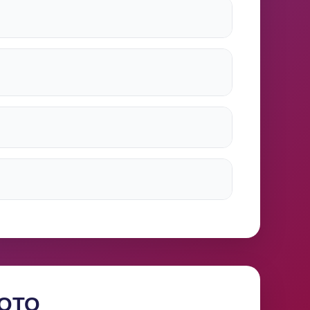
t banyak pengguna terus kembali menikmati
g terasa lebih seru dan dinamis. Namun,
lancar baik melalui perangkat mobile
rkala.
TOTO