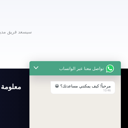
سيسعد فريق مديري
تواصل معنا عبر الواتساب
الكتالوج
معلومة
مرحباً! كيف يمكنني مساعدتك؟ 😀
10:46
الرئيسية
منتجات
الحلول